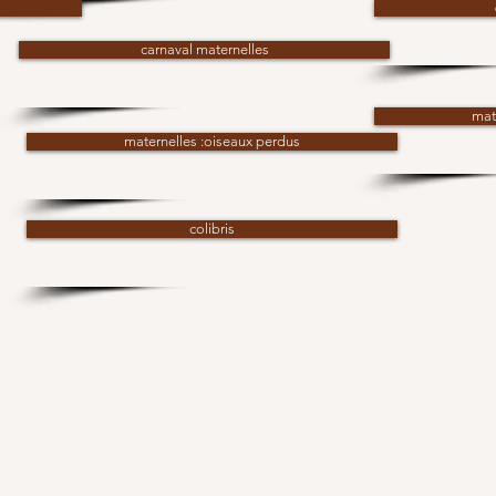
carnaval maternelles
mate
maternelles :oiseaux perdus
colibris