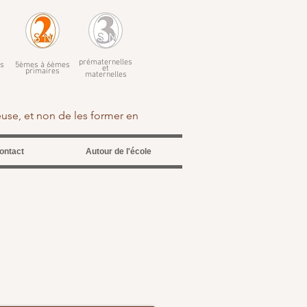
prématernelles
s
5èmes à 6èmes
et
primaires
maternelles
euse, et non de les former en
ontact
Autour de l'école