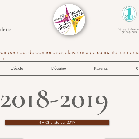
alette
1ères à 4ème
primaires
avoir pour but de donner à ses élèves une personnalité harmoni
tein -
L'école
L'équipe
Parents
C
2018-2019
6A Chandeleur 2019