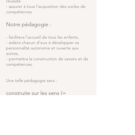
réussite
- assurer à tous l'acquisition des socles de
compétences
Notre pédagogie :
- facilitera l'accueil de tous les enfants,
- aidera chacun d'eux à développer sa
personnalité autonome et ouverte aux
autres,
- permettra la construction de savoirs et de
compétences.
Une telle pédagogie sera :
construite sur les sens (=
pédagogie fonctionnelle) :
- l'enfant prend une place centrale et
active dans son apprentissage pour favoriser
son autonomie future,
- il développe son esprit critique et son
jugement,