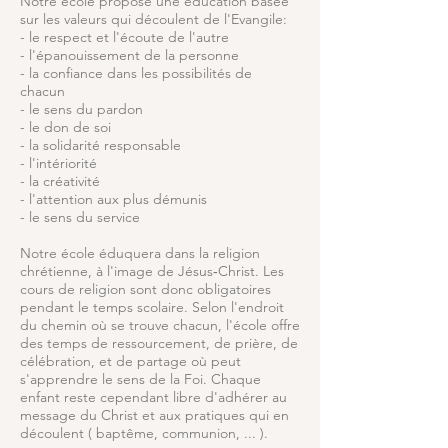
Notre école propose une éducation basée
sur les valeurs qui découlent de l'Evangile:
- le respect et l'écoute de l'autre
- l'épanouissement de la personne
- la confiance dans les possibilités de
chacun
- le sens du pardon
- le don de soi
- la solidarité responsable
- l'intériorité
- la créativité
- l'attention aux plus démunis
- le sens du service
Notre école éduquera dans la religion
chrétienne, à l'image de Jésus‑Christ. Les
cours de religion sont donc obligatoires
pendant le temps scolaire. Selon l'endroit
du chemin où se trouve chacun, l'école offre
des temps de ressourcement, de prière, de
célébration, et de partage où peut
s'apprendre le sens de la Foi. Chaque
enfant reste cependant libre d'adhérer au
message du Christ et aux pratiques qui en
découlent ( baptême, communion, ... ).