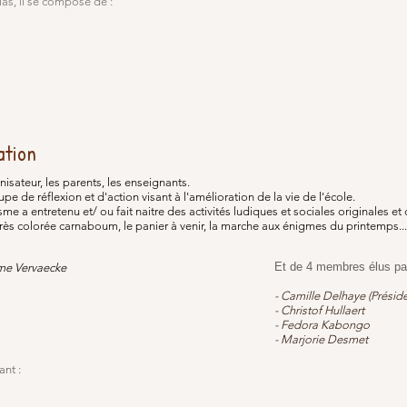
las, il se compose de :
ation
anisateur, les parents, les enseignants.
oupe de réflexion et d'action visant à l'amélioration de la vie de l'école.
 a entretenu et/ ou fait naitre des activités ludiques et sociales originales et
a très colorée carnaboum, le panier à venir, la marche aux énigmes du printemps...
Et de 4 membres élus par
e Vervaecke
- Camille Delhaye (Préside
- Christof Hullaert
- Fedora Kabongo
- Marjorie Desmet
nt :