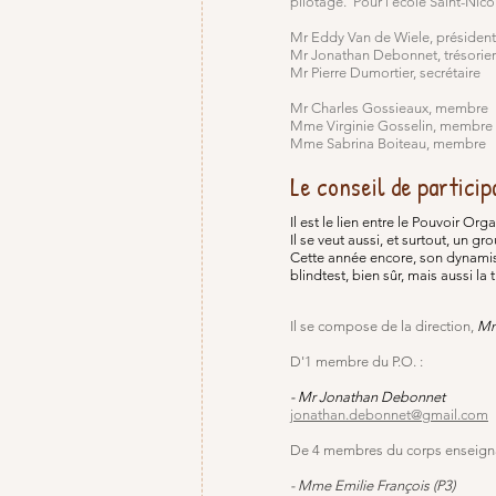
pilotage. Pour l'école Saint-Nico
Mr Eddy Van de Wiele, président
Mr Jonathan Debonnet, trésorier
Mr Pierre Dumortier, secrétaire
Mr Charles Gossieaux, membre
Mme Virginie Gosselin, membre
Mme Sabrina Boiteau, membre
Le conseil de particip
Il est le lien entre le Pouvoir Org
Il se veut aussi, et surtout, un gr
Cette année encore, son dynamisme
blindtest, bien sûr, mais aussi l
Il se compose de la direction,
Mm
D'1 membre du P.O. :
- Mr Jonathan Debonnet
jonathan.debonnet@gmail.com
De 4 membres du corps enseigna
- Mme Emilie François (P3)