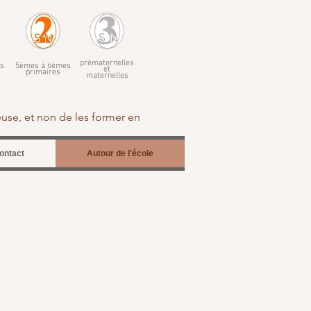
prématernelles
s
5èmes à 6èmes
et
primaires
maternelles
euse, et non de les former en
ontact
Autour de l'école