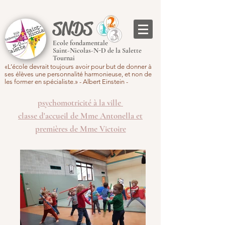
SNDS
Ecole fondamentale
Saint-Nicolas-N-D de la Salette
Tournai
«L’école devrait toujours avoir pour but de donner à
ses élèves une personnalité harmonieuse, et non de
les former en spécialiste.» - Albert Einstein -
psychomotricité à la ville
classe d'accueil de Mme Antonella et
premières de Mme Victoire