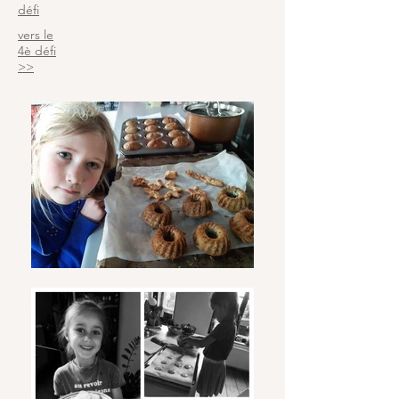
défi
vers le
4è défi
>>