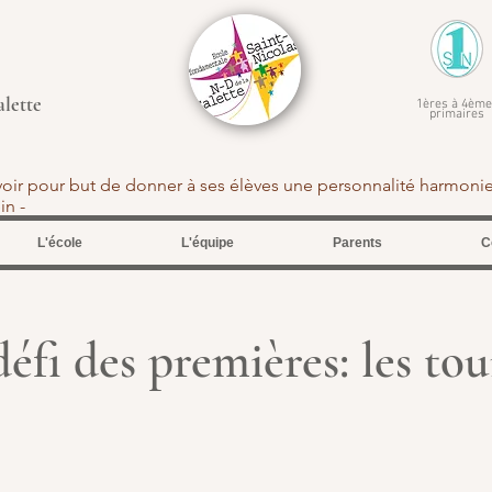
alette
1ères à 4ème
primaires
avoir pour but de donner à ses élèves une personnalité harmoni
tein -
L'école
L'équipe
Parents
C
éfi des premières: les tour