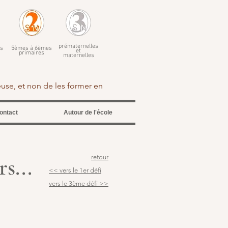
prématernelles
s
5èmes à 6èmes
et
primaires
maternelles
euse, et non de les former en
ontact
Autour de l'école
s...
retour
<< vers le 1er défi
vers le 3ème défi >>