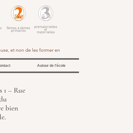
prématernelles
s
5èmes à 6èmes
et
primaires
maternelles
euse, et non de les former en
ontact
Autour de l'école
s 1 – Rue
 du
re bien
le.