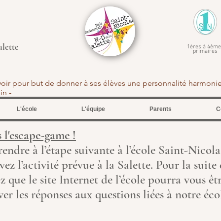
alette
1ères à 4ème
primaires
avoir pour but de donner à ses élèves une personnalité harmoni
tein -
L'école
L'équipe
Parents
C
s
l'escape-game !
endre à l’étape suivante à l’école Saint-Nicola
ez l’activité prévue à la Salette. Pour la suite
z que le site Internet de l’école pourra vous êt
er les réponses aux questions liées à notre éco