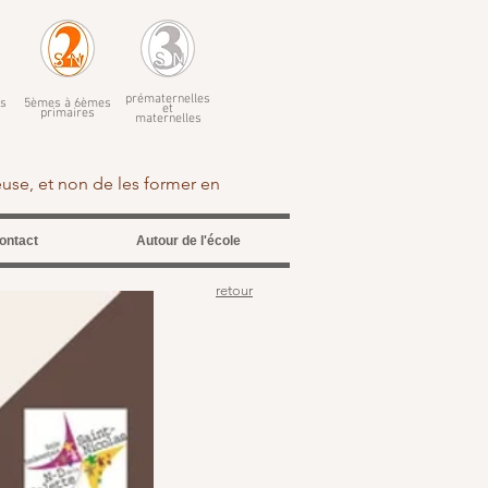
prématernelles
s
5èmes à 6èmes
et
primaires
maternelles
euse, et non de les former en
ontact
Autour de l'école
retour