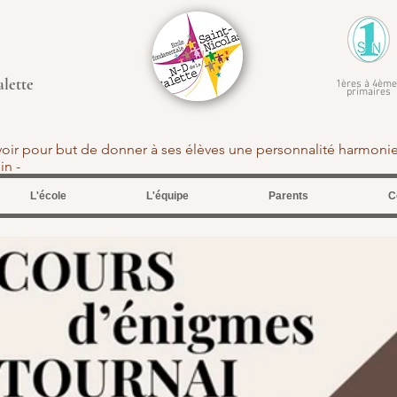
alette
1ères à 4ème
primaires
avoir pour but de donner à ses élèves une personnalité harmoni
tein -
L'école
L'équipe
Parents
C