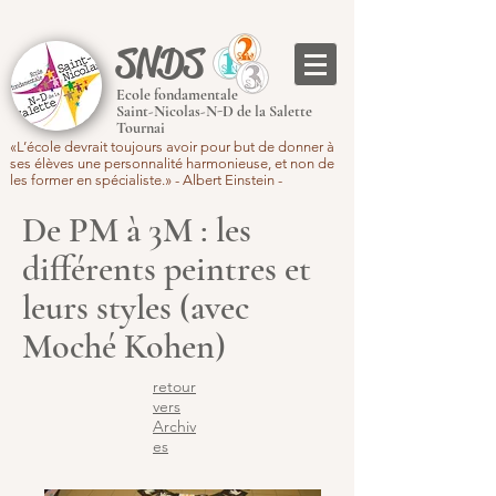
SNDS
Ecole fondamentale
Saint-Nicolas-N-D de la Salette
Tournai
«L’école devrait toujours avoir pour but de donner à
ses élèves une personnalité harmonieuse, et non de
les former en spécialiste.» - Albert Einstein -
De PM à 3M : les
différents peintres et
leurs styles (avec
Moché Kohen)
retour
vers
Archiv
es