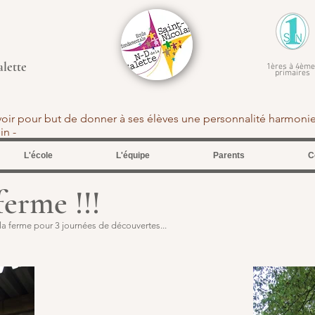
alette
1ères à 4ème
primaires
avoir pour but de donner à ses élèves une personnalité harmoni
tein -
L'école
L'équipe
Parents
C
ferme !!!
a ferme pour 3 journées de découvertes...