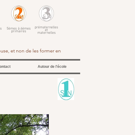
prématernelles
s
5èmes à 6èmes
et
primaires
maternelles
euse, et non de les former en
ontact
Autour de l'école