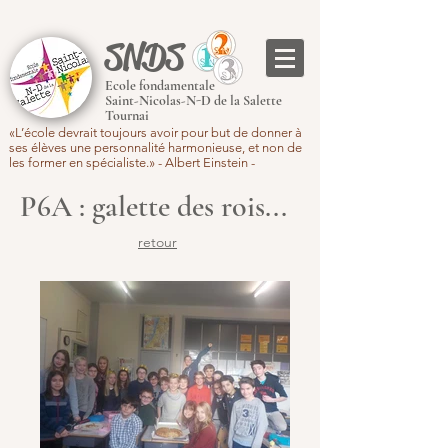
SNDS
Ecole fondamentale
Saint-Nicolas-N-D de la Salette
Tournai
«L’école devrait toujours avoir pour but de donner à
ses élèves une personnalité harmonieuse, et non de
les former en spécialiste.» - Albert Einstein -
P6A : galette des rois...
retour