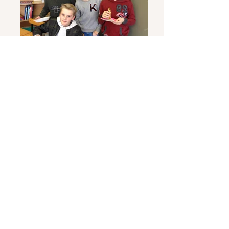
Miam, miam, des crêpes faites de nos
propres mains. Après l'effort ( on a
quand même dû travailler à fond le texte
injonctif et plus précisément les
recettes), le réconfort ... Bonne fête de