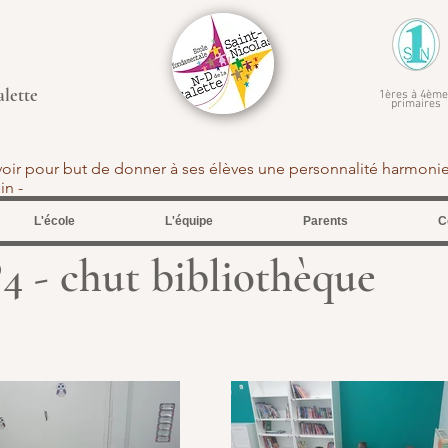
alette
1ères à 4ème
primaires
avoir pour but de donner à ses élèves une personnalité harmoni
tein -
L'école
L'équipe
Parents
C
chut bibliothèque