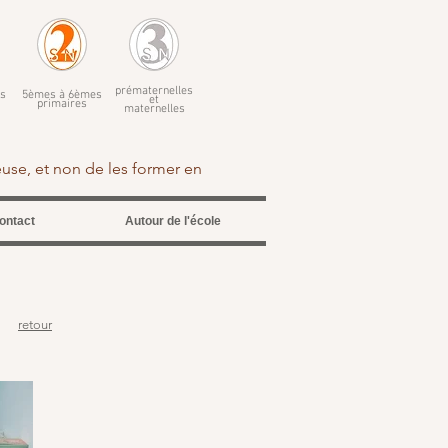
prématernelles
s
5èmes à 6èmes
et
primaires
maternelles
euse, et non de les former en
ontact
Autour de l'école
retour