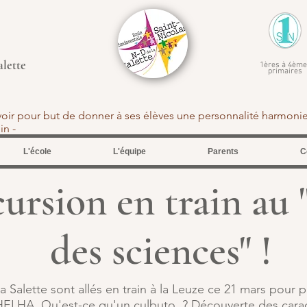
alette
1ères à 4ème
primaires
avoir pour but de donner à ses élèves une personnalité harmoni
tein -
L'école
L'équipe
Parents
C
cursion en train au
des sciences" !
 Salette sont allés en train à la Leuze ce 21 mars pour 
HELHA. Qu'est-ce qu'un culbuto ? Découverte des carac