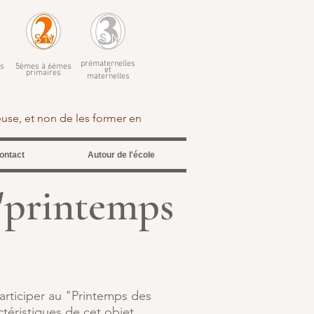
prématernelles
s
5èmes à 6èmes
et
primaires
maternelles
euse, et non de les former en
ontact
Autour de l'école
 "printemps
participer au "Printemps des
téristiques de cet objet,