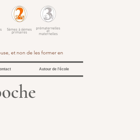
prématernelles
s
5èmes à 6èmes
et
primaires
maternelles
euse, et non de les former en
ontact
Autour de l'école
poche