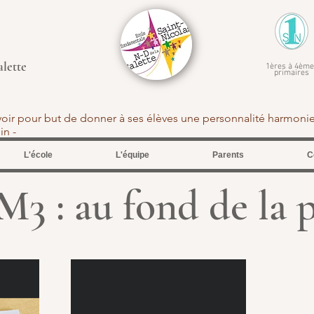
alette
1ères à 4ème
primaires
avoir pour but de donner à ses élèves une personnalité harmoni
tein -
L'école
L'équipe
Parents
C
3 : au fond de la 