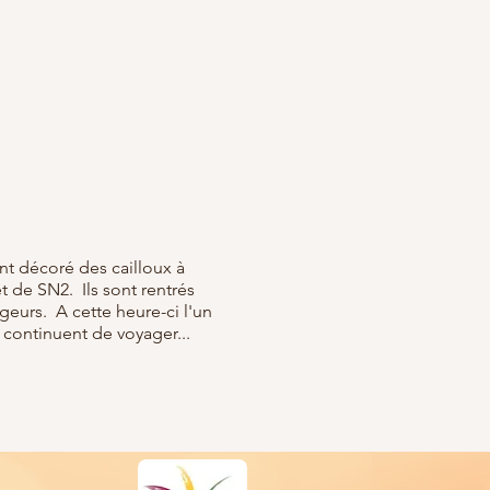
nt décoré des cailloux à
et de SN2. Ils sont rentrés
ageurs. A cette heure-ci l'un
s continuent de voyager...