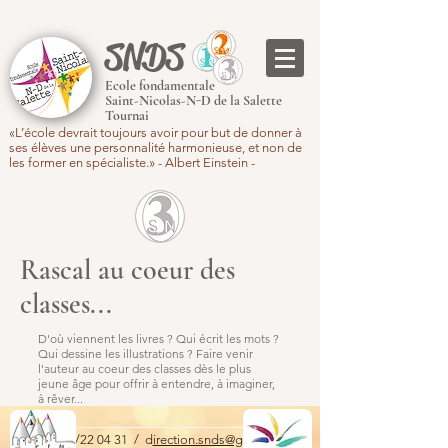
SNDS
Ecole fondamentale
Saint-Nicolas-N-D de la Salette
Tournai
«L’école devrait toujours avoir pour but de donner à
ses élèves une personnalité harmonieuse, et non de
les former en spécialiste.» - Albert Einstein -
Rascal au coeur des
classes...
D'où viennent les livres ? Qui écrit les mots ?
Qui dessine les illustrations ? Faire venir
l'auteur au coeur des classes dès le plus
jeune âge pour offrir à entendre, à imaginer,
à rêver...
Tél. : 069/22 04 31 / d
irection.snds@gmail.com